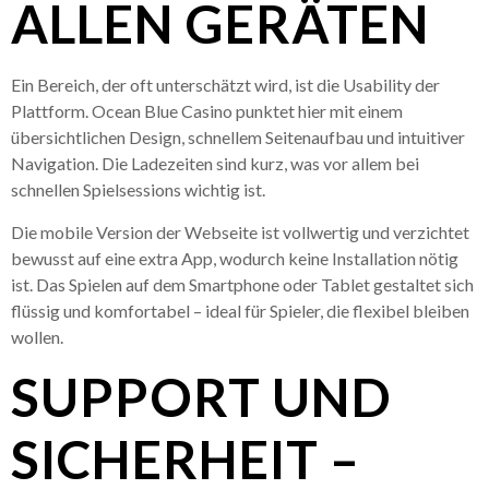
ALLEN GERÄTEN
Ein Bereich, der oft unterschätzt wird, ist die Usability der
Plattform. Ocean Blue Casino punktet hier mit einem
übersichtlichen Design, schnellem Seitenaufbau und intuitiver
Navigation. Die Ladezeiten sind kurz, was vor allem bei
schnellen Spielsessions wichtig ist.
Die mobile Version der Webseite ist vollwertig und verzichtet
bewusst auf eine extra App, wodurch keine Installation nötig
ist. Das Spielen auf dem Smartphone oder Tablet gestaltet sich
flüssig und komfortabel – ideal für Spieler, die flexibel bleiben
wollen.
SUPPORT UND
SICHERHEIT –