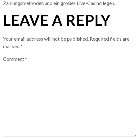
Zahlungsmethoden und ein großes Live-Casino legen.
LEAVE A REPLY
Your email address will not be published.
Required fields are
marked
*
Comment
*