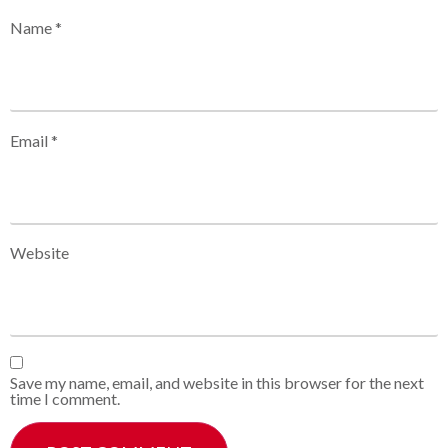
Name
*
Email
*
Website
Save my name, email, and website in this browser for the next
time I comment.