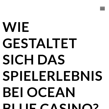
WIE
GESTALTET
SICH DAS
SPIELERLEBNIS
BEI OCEAN
BLUE CASINO?