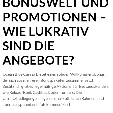
BONUSWELT UND
PROMOTIONEN –
WIE LUKRATIV
SIND DIE
ANGEBOTE?
Ocean Blue Casino bietet einen soliden Willkommensbonus,
der sich aus mehreren Bonuspaketen zusammensetzt.
Zusätzlich gibt es regelmäßige Aktionen für Bestandskunden,
wie Reload-Boni, Cashback oder Turniere. Die
Umsatzbedingungen liegen im marktüblichen Rahmen, sind
aber transparent und fair kommuniziert.