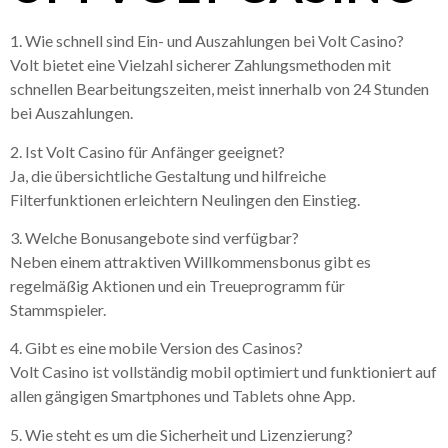
1. Wie schnell sind Ein- und Auszahlungen bei Volt Casino?
Volt bietet eine Vielzahl sicherer Zahlungsmethoden mit
schnellen Bearbeitungszeiten, meist innerhalb von 24 Stunden
bei Auszahlungen.
2. Ist Volt Casino für Anfänger geeignet?
Ja, die übersichtliche Gestaltung und hilfreiche
Filterfunktionen erleichtern Neulingen den Einstieg.
3. Welche Bonusangebote sind verfügbar?
Neben einem attraktiven Willkommensbonus gibt es
regelmäßig Aktionen und ein Treueprogramm für
Stammspieler.
4. Gibt es eine mobile Version des Casinos?
Volt Casino ist vollständig mobil optimiert und funktioniert auf
allen gängigen Smartphones und Tablets ohne App.
5. Wie steht es um die Sicherheit und Lizenzierung?