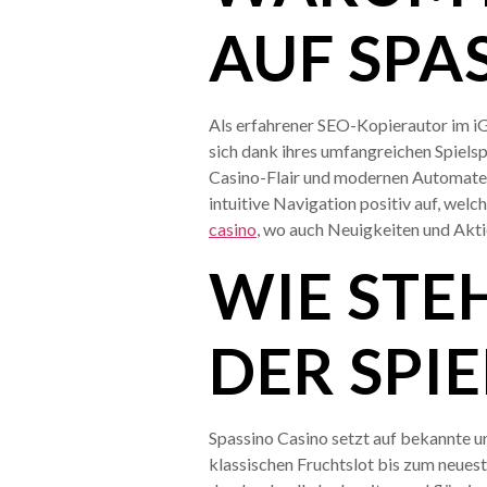
AUF SPA
Als erfahrener SEO-Kopierautor im iGa
sich dank ihres umfangreichen Spiels
Casino-Flair und modernen Automatensp
intuitive Navigation positiv auf, welc
casino
, wo auch Neuigkeiten und Akti
WIE STE
DER SPI
Spassino Casino setzt auf bekannte u
klassischen Fruchtslot bis zum neuest