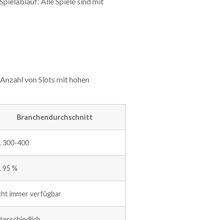
pielablauf: Alle Spiele sind mit
 Anzahl von Slots mit hohen
Branchendurchschnitt
. 300-400
. 95 %
cht immer verfügbar
terschiedlich