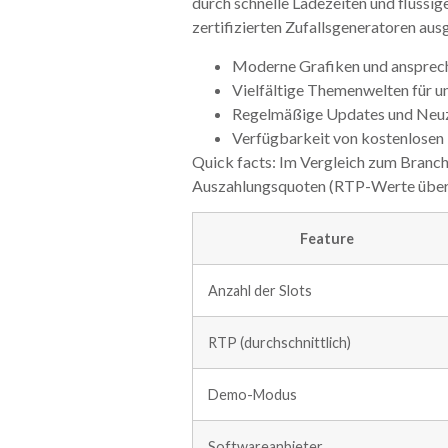
durch schnelle Ladezeiten und flüssige
zertifizierten Zufallsgeneratoren aus
Moderne Grafiken und ansprec
Vielfältige Themenwelten für u
Regelmäßige Updates und Neu
Verfügbarkeit von kostenlose
Quick facts: Im Vergleich zum Branch
Auszahlungsquoten (RTP-Werte über
Feature
Anzahl der Slots
RTP (durchschnittlich)
Demo-Modus
Softwareanbieter