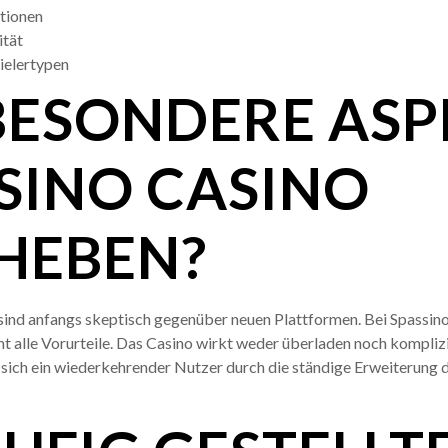
tionen
ität
pielertypen
 BESONDERE ASP
SSINO CASINO
HEBEN?
r sind anfangs skeptisch gegenüber neuen Plattformen. Bei Spassin
ht alle Vorurteile. Das Casino wirkt weder überladen noch kompli
hlt sich ein wiederkehrender Nutzer durch die ständige Erweiterun