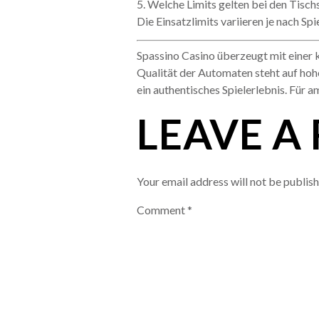
5. Welche Limits gelten bei den Tisch
Die Einsatzlimits variieren je nach Spi
Spassino Casino überzeugt mit einer 
Qualität der Automaten steht auf hohe
ein authentisches Spielerlebnis. Für a
LEAVE A 
Your email address will not be publish
Comment
*