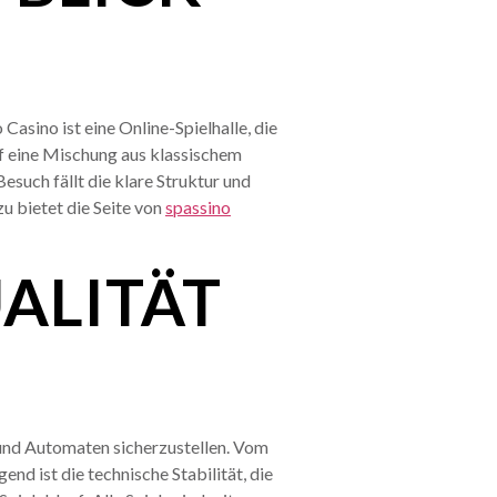
asino ist eine Online-Spielhalle, die
f eine Mischung aus klassischem
esuch fällt die klare Struktur und
zu bietet die Seite von
spassino
UALITÄT
 und Automaten sicherzustellen. Vom
nd ist die technische Stabilität, die