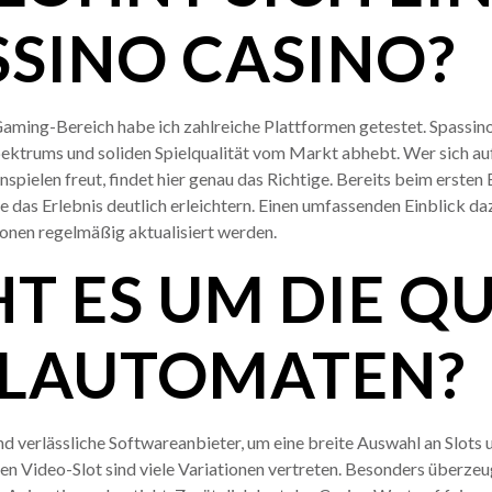
SSINO CASINO?
ming-Bereich habe ich zahlreiche Plattformen getestet. Spassino C
pektrums und soliden Spielqualität vom Markt abhebt. Wer sich au
ielen freut, findet hier genau das Richtige. Bereits beim ersten B
he das Erlebnis deutlich erleichtern. Einen umfassenden Einblick da
onen regelmäßig aktualisiert werden.
HT ES UM DIE Q
ELAUTOMATEN?
nd verlässliche Softwareanbieter, um eine breite Auswahl an Slots
en Video-Slot sind viele Variationen vertreten. Besonders überzeuge