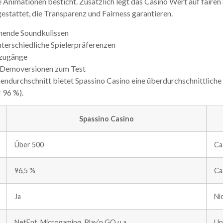
 Animationen besticht. Zusätzlich legt das Casino Wert auf fairen S
gestattet, die Transparenz und Fairness garantieren.
hende Soundkulissen
nterschiedliche Spielerpräferenzen
zugänge
n Demoversionen zum Test
endurchschnitt bietet Spassino Casino eine überdurchschnittliche
 96 %).
Spassino Casino
Über 500
Ca
96,5 %
Ca
Ja
Ni
NetEnt, Microgaming, Play’n GO u.a.
Un