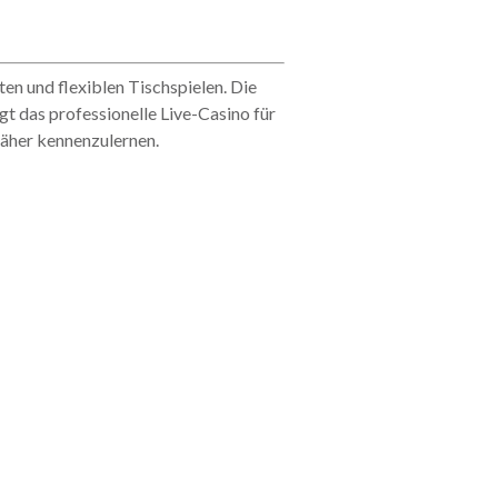
n und flexiblen Tischspielen. Die
gt das professionelle Live-Casino für
 näher kennenzulernen.