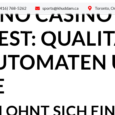
INO CASINO
(416) 768-5262
sports@khuddam.ca
Toronto, O
EST: QUALI
Main
Team Sports
Contact Us
UTOMATEN
E
OHNT SICH EIN