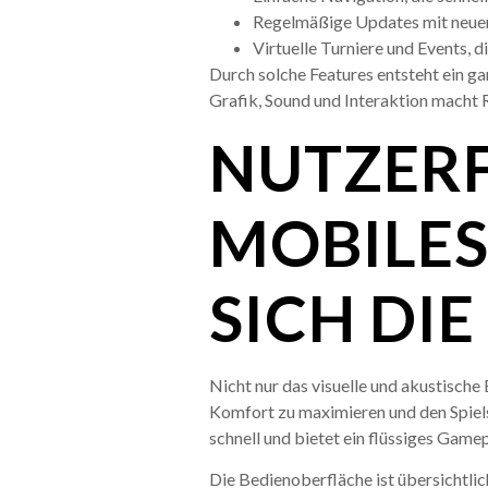
Regelmäßige Updates mit neuen
Virtuelle Turniere und Events, 
Durch solche Features entsteht ein ga
Grafik, Sound und Interaktion macht Ro
NUTZERF
MOBILES
SICH DI
Nicht nur das visuelle und akustische 
Komfort zu maximieren und den Spiels
schnell und bietet ein flüssiges Game
Die Bedienoberfläche ist übersichtlic