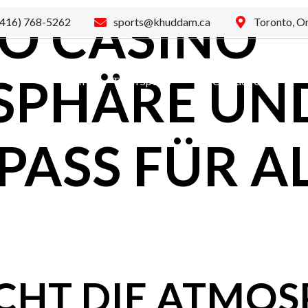
O CASINO
(416) 768-5262
sports@khuddam.ca
Toronto, O
PHÄRE UN
Main
Team Sports
Contact Us
PASS FÜR ALL
CHT DIE ATMOS