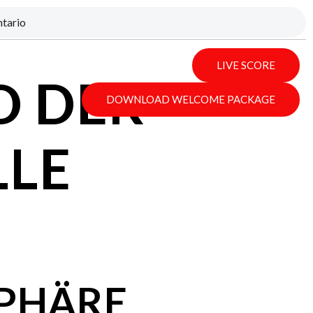
ntario
LIVE SCORE
D DER
DOWNLOAD WELCOME PACKAGE
E S
PHÄRE