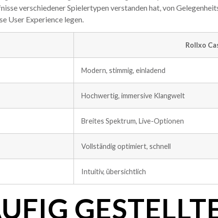
rfnisse verschiedener Spielertypen verstanden hat, von Gelegenheit
se User Experience legen.
Rollxo Ca
Modern, stimmig, einladend
Hochwertig, immersive Klangwelt
Breites Spektrum, Live-Optionen
Vollständig optimiert, schnell
Intuitiv, übersichtlich
ÄUFIG GESTELLT