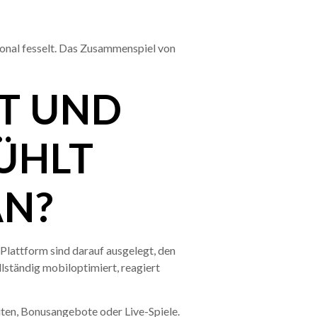
tional fesselt. Das Zusammenspiel von
T UND
FÜHLT
AN?
 Plattform sind darauf ausgelegt, den
lständig mobiloptimiert, reagiert
riten, Bonusangebote oder Live-Spiele.