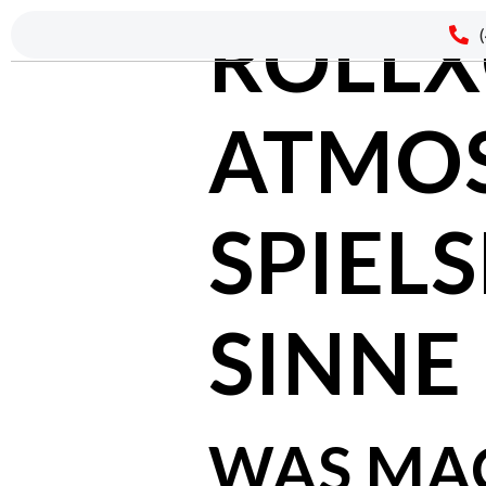
ROLLX
ATMOS
SPIELS
INNE
WAS MA