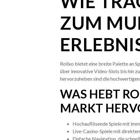
WIE TRÄ
ZUM MU
ERLEBNIS
Rollxo bietet eine breite Palette an S
über innovative Video-Slots bis hin z
hervorzuheben sind die hochwertigen 
WAS HEBT RO
MARKT HERV
Hochauflösende Spiele mit imm
Live-Casino-Spiele mit direkte
Einfache Navigation, die schne