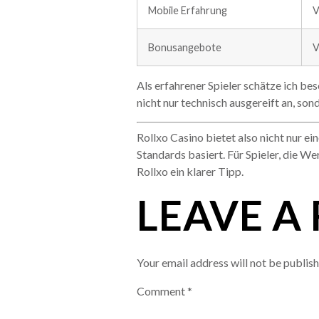
Mobile Erfahrung
V
Bonusangebote
V
Als erfahrener Spieler schätze ich bes
nicht nur technisch ausgereift an, son
Rollxo Casino bietet also nicht nur ei
Standards basiert. Für Spieler, die W
Rollxo ein klarer Tipp.
LEAVE A 
Your email address will not be publish
Comment
*