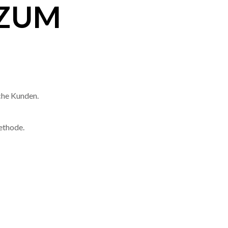
 ZUM
che Kunden.
ethode.