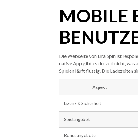
MOBILE
BENUTZ
Die Webseite von Lira Spin ist respo
native App gibt es derzeit nicht, was
Spielen läuft flüssig. Die Ladezeiten
Aspekt
Lizenz & Sicherheit
Spielangebot
Bonusangebote