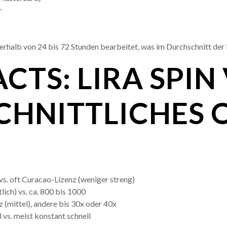
r
erhalb von 24 bis 72 Stunden bearbeitet, was im Durchschnitt der 
CTS: LIRA SPIN 
HNITTLICHES O
s. oft Curacao-Lizenz (weniger streng)
lich) vs. ca. 800 bis 1000
mittel), andere bis 30x oder 40x
 vs. meist konstant schnell