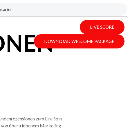
ntario
LIVE SCORE
ONEN
DOWNLOAD WELCOME PACKAGE
Kundenrezensionen zum Lira Spin
rei von übertriebenem Marketing-