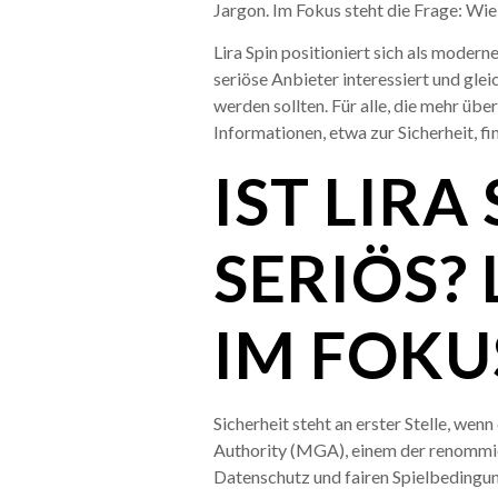
Jargon. Im Fokus steht die Frage: Wie
Lira Spin positioniert sich als moder
seriöse Anbieter interessiert und gleic
werden sollten. Für alle, die mehr üb
Informationen, etwa zur Sicherheit, fi
IST LIRA
SERIÖS?
IM FOKU
Sicherheit steht an erster Stelle, wen
Authority (MGA), einem der renommiert
Datenschutz und fairen Spielbedingun