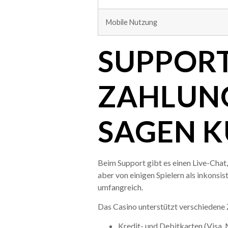
Mobile Nutzung
SUPPOR
ZAHLUN
SAGEN 
Beim Support gibt es einen Live-Chat,
aber von einigen Spielern als inkons
umfangreich.
Das Casino unterstützt verschiedene 
Kredit- und Debitkarten (Visa,