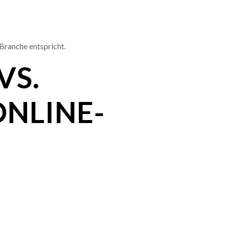
Branche entspricht.
VS.
NLINE-