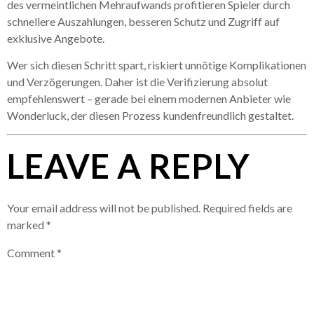
des vermeintlichen Mehraufwands profitieren Spieler durch
schnellere Auszahlungen, besseren Schutz und Zugriff auf
exklusive Angebote.
Wer sich diesen Schritt spart, riskiert unnötige Komplikationen
und Verzögerungen. Daher ist die Verifizierung absolut
empfehlenswert – gerade bei einem modernen Anbieter wie
Wonderluck, der diesen Prozess kundenfreundlich gestaltet.
LEAVE A REPLY
Your email address will not be published.
Required fields are
marked
*
Comment
*