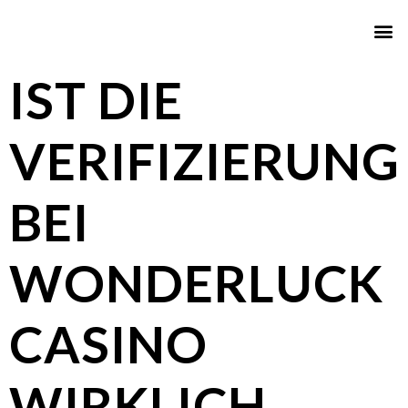
IST DIE
VERIFIZIERUNG
BEI
WONDERLUCK
CASINO
WIRKLICH