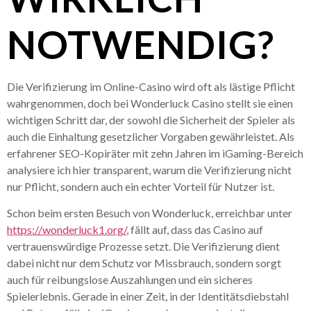
NOTWENDIG?
Die Verifizierung im Online-Casino wird oft als lästige Pflicht
wahrgenommen, doch bei Wonderluck Casino stellt sie einen
wichtigen Schritt dar, der sowohl die Sicherheit der Spieler als
auch die Einhaltung gesetzlicher Vorgaben gewährleistet. Als
erfahrener SEO-Kopiräter mit zehn Jahren im iGaming-Bereich
analysiere ich hier transparent, warum die Verifizierung nicht
nur Pflicht, sondern auch ein echter Vorteil für Nutzer ist.
Schon beim ersten Besuch von Wonderluck, erreichbar unter
https://wonderluck1.org/
, fällt auf, dass das Casino auf
vertrauenswürdige Prozesse setzt. Die Verifizierung dient
dabei nicht nur dem Schutz vor Missbrauch, sondern sorgt
auch für reibungslose Auszahlungen und ein sicheres
Spielerlebnis. Gerade in einer Zeit, in der Identitätsdiebstahl