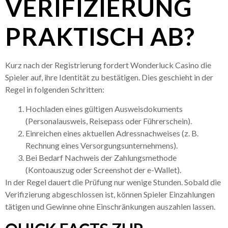
VERIFIZIERUNG
PRAKTISCH AB?
Kurz nach der Registrierung fordert Wonderluck Casino die
Spieler auf, ihre Identität zu bestätigen. Dies geschieht in der
Regel in folgenden Schritten:
Hochladen eines gültigen Ausweisdokuments
(Personalausweis, Reisepass oder Führerschein).
Einreichen eines aktuellen Adressnachweises (z. B.
Rechnung eines Versorgungsunternehmens).
Bei Bedarf Nachweis der Zahlungsmethode
(Kontoauszug oder Screenshot der e-Wallet).
In der Regel dauert die Prüfung nur wenige Stunden. Sobald die
Verifizierung abgeschlossen ist, können Spieler Einzahlungen
tätigen und Gewinne ohne Einschränkungen auszahlen lassen.