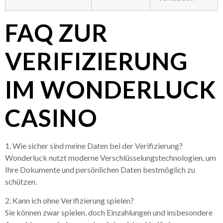
FAQ ZUR
VERIFIZIERUNG
IM WONDERLUCK
CASINO
1. Wie sicher sind meine Daten bei der Verifizierung?
Wonderluck nutzt moderne Verschlüsselungstechnologien, um
Ihre Dokumente und persönlichen Daten bestmöglich zu
schützen.
2. Kann ich ohne Verifizierung spielen?
Sie können zwar spielen, doch Einzahlungen und insbesondere