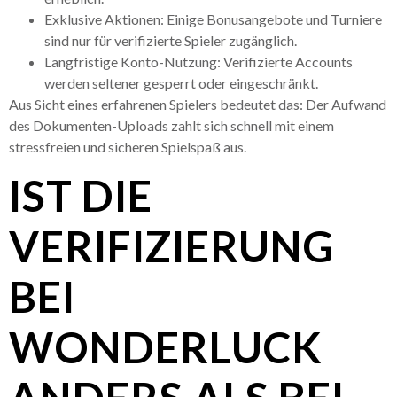
Exklusive Aktionen: Einige Bonusangebote und Turniere
sind nur für verifizierte Spieler zugänglich.
Langfristige Konto-Nutzung: Verifizierte Accounts
werden seltener gesperrt oder eingeschränkt.
Aus Sicht eines erfahrenen Spielers bedeutet das: Der Aufwand
des Dokumenten-Uploads zahlt sich schnell mit einem
stressfreien und sicheren Spielspaß aus.
IST DIE
VERIFIZIERUNG
BEI
WONDERLUCK