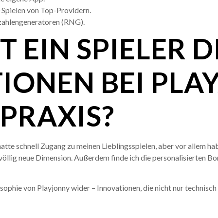
Spielen von Top-Providern.
szahlengeneratoren (RNG).
T EIN SPIELER D
IONEN BEI PLA
 PRAXIS?
h hatte schnell Zugang zu meinen Lieblingsspielen, aber vor allem 
 völlig neue Dimension. Außerdem finde ich die personalisierten B
sophie von Playjonny wider – Innovationen, die nicht nur technisc