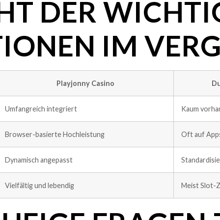
HT DER WICHTI
IONEN IM VERG
Playjonny Casino
Du
Umfangreich integriert
Kaum vorha
Browser-basierte Hochleistung
Oft auf App
Dynamisch angepasst
Standardisi
Vielfältig und lebendig
Meist Slot-