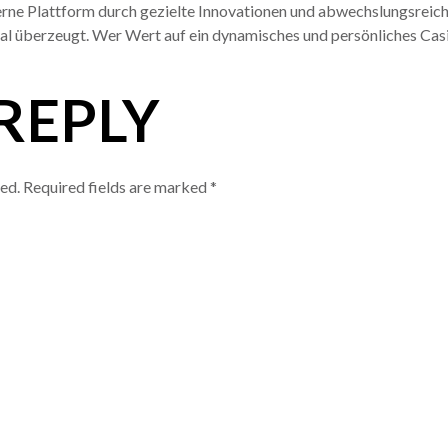
erne Plattform durch gezielte Innovationen und abwechslungsreiche
al überzeugt. Wer Wert auf ein dynamisches und persönliches Casin
REPLY
ed.
Required fields are marked
*