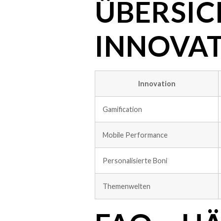
ÜBERSIC
INNOVAT
Innovation
Gamification
Mobile Performance
Personalisierte Boni
Themenwelten