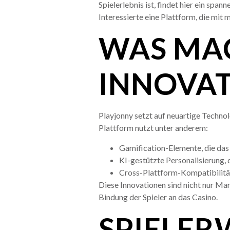
Spielerlebnis ist, findet hier ein sp
Interessierte eine Plattform, die mi
WAS MAC
INNOVAT
Playjonny setzt auf neuartige Techno
Plattform nutzt unter anderem:
Gamification-Elemente, die das 
KI-gestützte Personalisierung, 
Cross-Plattform-Kompatibilitä
Diese Innovationen sind nicht nur Mar
Bindung der Spieler an das Casino.
SPIELER