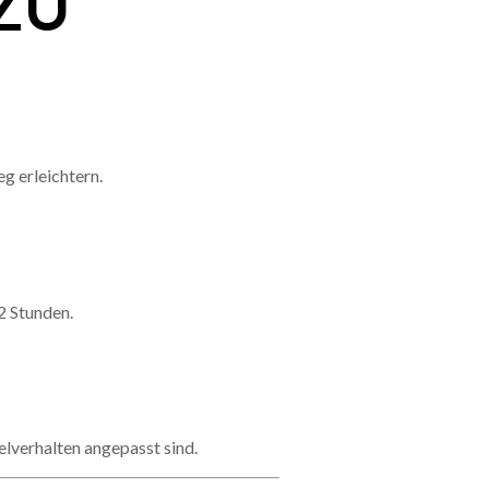
ZU
eg erleichtern.
2 Stunden.
lverhalten angepasst sind.