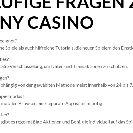
ÄUFIGE FRAGEN 
NY CASINO
geeignet?
e Spiele als auch hilfreiche Tutorials, die neuen Spielern den Einsti
t es?
et SSL-Verschlüsselung, um Daten und Transaktionen zu schützen.
ngen?
abhängig von der gewählten Methode meist innerhalb von 24 bis 7
 Spielmodus?
 mobilen Browser, eine separate App ist nicht nötig.
oten?
bt es regelmäßige Aktionen und Boni, die individuell auf das Spie