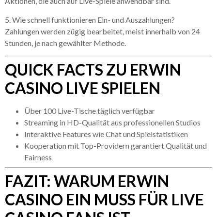
Aktionen, die auch auf Live-Spiele anwendbar sind.
5. Wie schnell funktionieren Ein- und Auszahlungen?
Zahlungen werden zügig bearbeitet, meist innerhalb von 24
Stunden, je nach gewählter Methode.
QUICK FACTS ZU ERWIN
CASINO LIVE SPIELEN
Über 100 Live-Tische täglich verfügbar
Streaming in HD-Qualität aus professionellen Studios
Interaktive Features wie Chat und Spielstatistiken
Kooperation mit Top-Providern garantiert Qualität und
Fairness
FAZIT: WARUM ERWIN
CASINO EIN MUSS FÜR LIVE