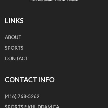
LINKS
ABOUT
SPORTS
CONTACT
CONTACT INFO
(416) 768-5262
SPORTS@KHUDDAM.CA