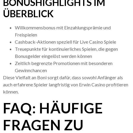
BONUSHIGHLIGHTS IM
ÜBERBLICK
Willkommensbonus mit Einzahlungsprämie und
Freispielen
Cashback-Aktionen speziell für Live Casino Spiele
Treuepunkte für kontinuierliches Spielen, die gegen
Bonusgelder eingelöst werden können
Zeitlich begrenzte Promotionen mit besonderen
Gewinnchancen
Diese Vielfalt an Boni sorgt dafür, dass sowohl Anfänger als
auch erfahrene Spieler langfristig von Erwin Casino profitieren
können.
FAQ: HÄUFIGE
FRAGEN ZU