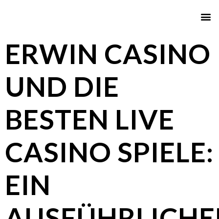
ERWIN CASINO
UND DIE
BESTEN LIVE
CASINO SPIELE:
EIN
AUSFÜHRLICHE