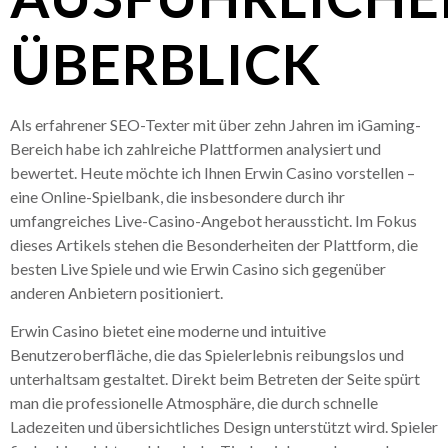
ÜBERBLICK
Als erfahrener SEO-Texter mit über zehn Jahren im iGaming-
Bereich habe ich zahlreiche Plattformen analysiert und
bewertet. Heute möchte ich Ihnen Erwin Casino vorstellen –
eine Online-Spielbank, die insbesondere durch ihr
umfangreiches Live-Casino-Angebot heraussticht. Im Fokus
dieses Artikels stehen die Besonderheiten der Plattform, die
besten Live Spiele und wie Erwin Casino sich gegenüber
anderen Anbietern positioniert.
Erwin Casino bietet eine moderne und intuitive
Benutzeroberfläche, die das Spielerlebnis reibungslos und
unterhaltsam gestaltet. Direkt beim Betreten der Seite spürt
man die professionelle Atmosphäre, die durch schnelle
Ladezeiten und übersichtliches Design unterstützt wird. Spieler